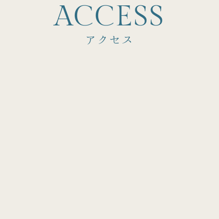
A
C
C
E
S
S
アクセス