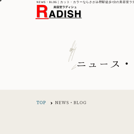
NEWS・BLOG｜カット・カラーならさがみ野駅徒歩1分の美容室ラ
g
o
l
B
/
s
w
e
N
ニュース・
TOP
NEWS・BLOG