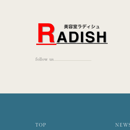
follow us
TOP
NEW