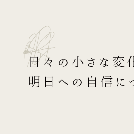
h
s
i
d
a
R
n
o
l
a
S
r
i
a
H
日々の小さな変
明日への自信に