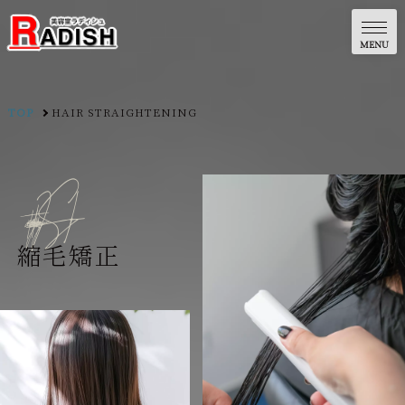
TOP
HAIR STRAIGHTENING
g
n
i
n
e
t
h
g
i
a
r
t
S
r
i
a
H
縮毛矯正