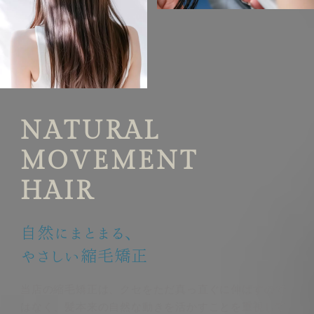
N
A
T
U
R
A
L
M
O
V
E
M
E
N
T
H
A
I
R
自然にまとまる、
やさしい縮毛矯正
当店の縮毛矯正は、クセをただ真っ直ぐに伸ばすので
はなく、髪本来の自然な動きを活かすことを重視して