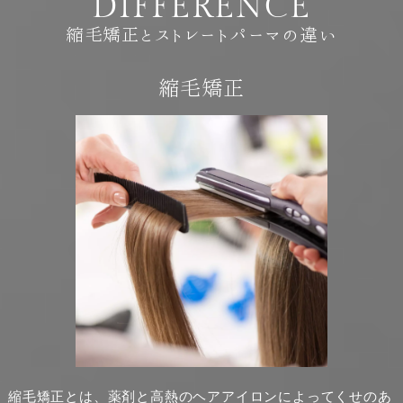
D
I
F
F
E
R
E
N
C
E
縮毛矯正とストレートパーマの違い
縮毛矯正
縮毛矯正とは、薬剤と高熱のヘアアイロンによってくせのあ