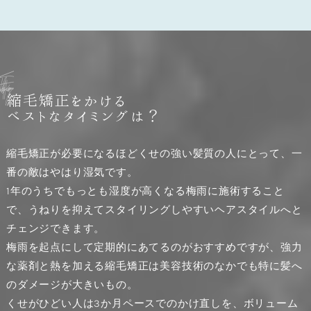
g
n
i
m
i
t
t
s
e
b
e
h
T
縮毛矯正をかける
ベストなタイミングは？
縮毛矯正が必要になるほどくせの強い髪質の人にとって、一
番の敵はやはり湿気です。
1年のうちでもっとも湿度が高くなる梅雨に施術すること
で、うねりを抑えてスタイリングしやすいヘアスタイルへと
チェンジできます。
梅雨を起点にして定期的にあてるのがおすすめですが、強力
な薬剤と熱を加える縮毛矯正は美容技術のなかでも特に髪へ
のダメージが大きいもの。
くせがひどい人は3か月ペースでのかけ直しを、ボリューム