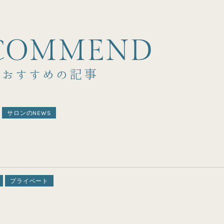
C
O
M
M
E
N
D
おすすめの記事
サロンのNEWS
プライベート