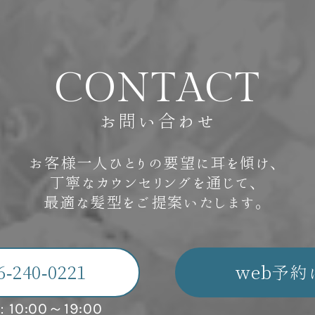
C
O
N
T
A
C
T
お問い合わせ
お客様一人ひとりの要望に耳を傾け、
丁寧なカウンセリングを通じて、
最適な髪型をご提案いたします。
6-240-0221
web予約
10:00～19:00
：