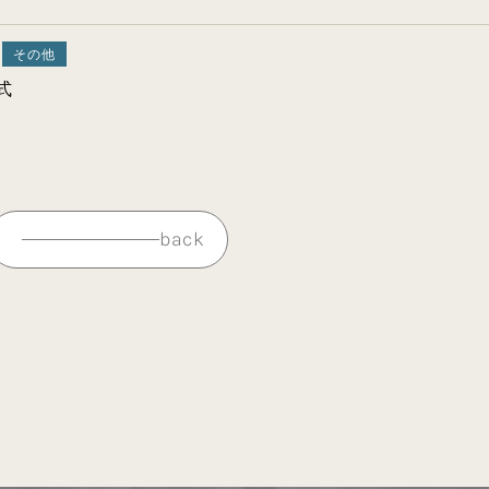
その他
式
back