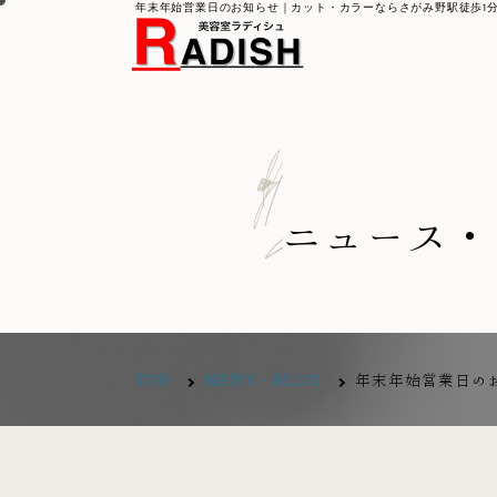
年末年始営業日のお知らせ｜カット・カラーならさがみ野駅徒歩1
g
o
l
B
/
s
w
e
N
ニュース・
TOP
NEWS・BLOG
年末年始営業日の