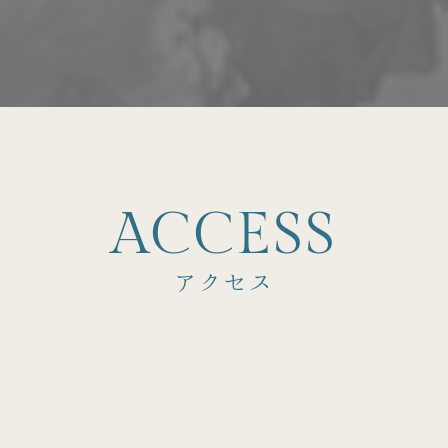
A
C
C
E
S
S
アクセス