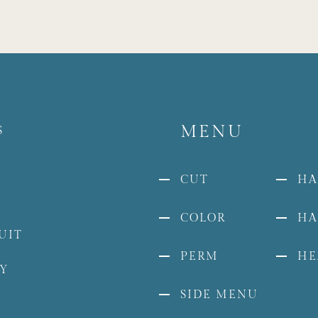
MENU
S
G
CUT
HA
COLOR
HA
UIT
PERM
HE
RY
SIDE MENU