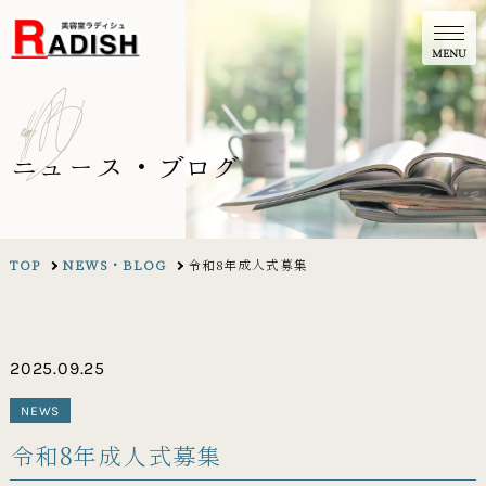
g
o
l
B
/
s
w
e
N
ニュース・ブログ
TOP
NEWS・BLOG
令和8年成人式募集
2025.09.25
NEWS
令和8年成人式募集