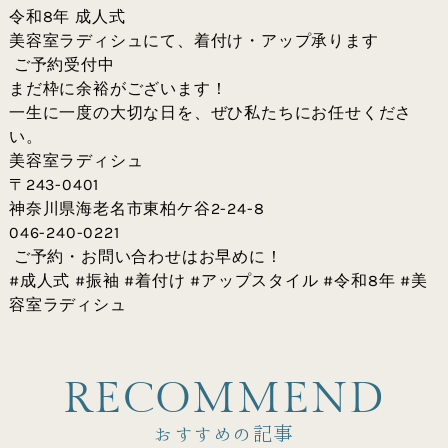
令和8年 成人式
美容室ラディシュにて、着付け・アップ承ります
ご予約受付中
まだ枠に余裕がございます！
一生に一度の大切な日を、ぜひ私たちにお任せくださ
い。
美容室ラディシュ
〒243-0401
神奈川県海老名市東柏ケ谷2-24-8
046-240-0221
ご予約・お問い合わせはお早めに！
#成人式 #振袖 #着付け #アップスタイル #令和8年 #美
容室ラディシュ
R
E
C
O
M
M
E
N
D
おすすめの記事