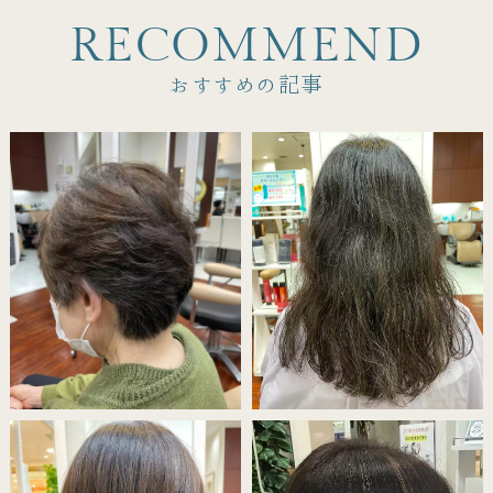
R
E
C
O
M
M
E
N
D
おすすめの記事