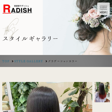
y
r
e
l
l
a
G
e
l
y
t
S
スタイルギャラリー
TOP
STYLE GALLERY
グラデーションカラー